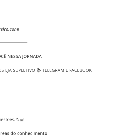
seiro.com!
CÊ NESSA JORNADA
ITOS EJA SUPLETIVO 📚 TELEGRAM E FACEBOOK
uestões.📝💻
áreas do conhecimento