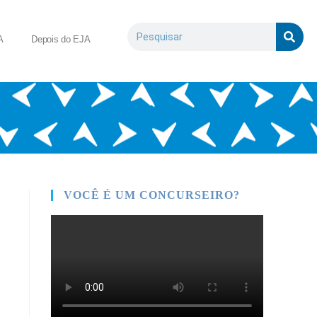
A
Depois do EJA
VOCÊ É UM CONCURSEIRO?